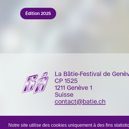
Édition 2025
La Bâtie-Festival de Genè
CP 1525
1211 Genève 1
Suisse
contact@batie.ch
Notre site utilise des cookies uniquement à des fins statist
DA & Design:
Pique-nique
- Site développé par
Monoloco
&
Grand Imp