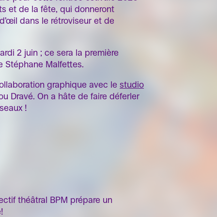
s et de la fête, qui donneront
’œil dans le rétroviseur et de
di 2 juin ; ce sera la première
ue Stéphane Malfettes.
ollaboration graphique avec le
studio
u Dravé. On a hâte de faire déferler
éseaux !
lectif théâtral BPM prépare un
!